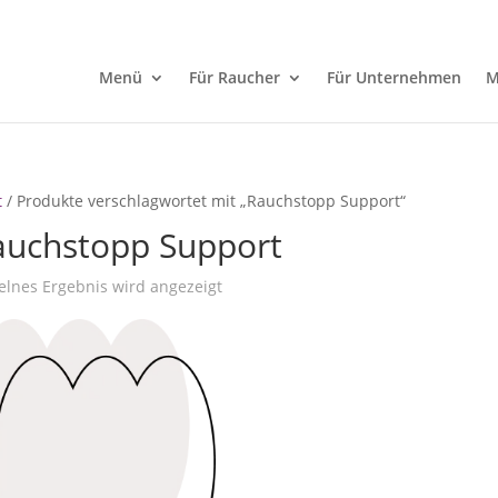
.de
Menü
Für Raucher
Für Unternehmen
M
t
/ Produkte verschlagwortet mit „Rauchstopp Support“
auchstopp Support
elnes Ergebnis wird angezeigt